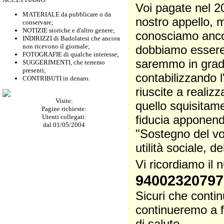
Voi pagate nel 2
MATERIALE da pubblicare o da
nostro appello, m
conservare;
NOTIZIE storiche e d'altro genere;
conosciamo ancora
INDIRIZZI di Badolatesi che ancora
non ricevono il giornale;
dobbiamo essere p
FOTOGRAFIE di qualche interesse;
saremmo in grado
SUGGERIMENTI, che terremo
presenti;
contabilizzando 
CONTRIBUTI in denaro.
riuscite a realiz
Visite:
quello squisitam
Pagine richieste:
Utenti collegati:
fiducia apponendo
dal 01/05/2004
"Sostegno del vol
utilità sociale, d
Vi ricordiamo il
94002320797
Sicuri che contin
continueremo a f
di salute.