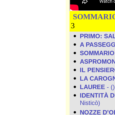
SOMMARI
3
PRIMO: SA
A PASSEG
SOMMARIO
ASPROMO
IL PENSIE
LA CAROG
LAUREE
- ()
IDENTITÀ 
Nisticò)
NOZZE D’