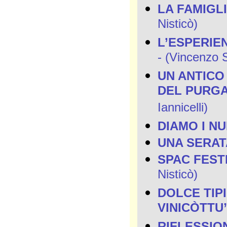
LA FAMIGL
Nisticò)
L’ESPERIE
- (Vincenzo S
UN ANTICO
DEL PURGA
Iannicelli)
DIAMO I N
UNA SERAT
SPAC FESTI
Nisticò)
DOLCE TIP
VINICÒTTU
RIFLESSIO