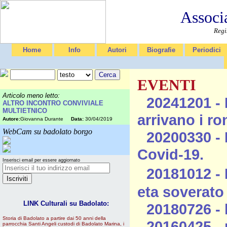
Associ
Regi
Home
Info
Autori
Biografie
Periodici
EVENTI
Articolo meno letto:
20241201 - 
ALTRO INCONTRO CONVIVIALE
MULTIETNICO
arrivano i ro
Autore:
Giovanna Durante
Data:
30/04/2019
WebCam su badolato borgo
20200330 - 
Covid-19.
Inserisci email per essere aggiornato
20181012 - 
eta soverato
LINK Culturali su Badolato:
20180726 - l
Storia di Badolato a partire dai 50 anni della
20160425 -
parrocchia Santi Angeli custodi di Badolato Marina, i