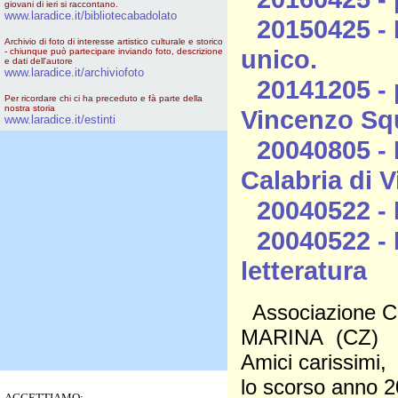
giovani di ieri si raccontano.
www.laradice.it/bibliotecabadolato
20150425 - 
Archivio di foto di interesse artistico culturale e storico
unico.
- chiunque può partecipare inviando foto, descrizione
e dati dell'autore
www.laradice.it/archiviofoto
20141205 - p
Per ricordare chi ci ha preceduto e fà parte della
nostra storia
Vincenzo Squ
www.laradice.it/estinti
20040805 - 
Calabria di Vi
20040522 - 
20040522 - I
letteratura
Associazione C
MARINA (CZ)
Amici carissimi,
lo scorso anno 2
ACCETTIAMO: