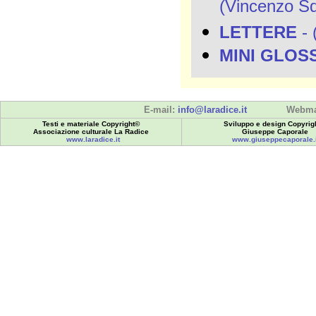
(Vincenzo Squ
LETTERE
- 
MINI GLOS
E-mail:
info@laradice.it
Webma
Testi e materiale Copyright©
Sviluppo e design Copyrig
Associazione culturale La Radice
Giuseppe Caporale
www.laradice.it
www.giuseppecaporale.i