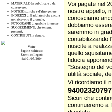
Voi pagate nel 2
MATERIALE da pubblicare o da
conservare;
nostro appello, m
NOTIZIE storiche e d'altro genere;
INDIRIZZI di Badolatesi che ancora
conosciamo ancora
non ricevono il giornale;
FOTOGRAFIE di qualche interesse;
dobbiamo essere p
SUGGERIMENTI, che terremo
saremmo in grado
presenti;
CONTRIBUTI in denaro.
contabilizzando 
riuscite a realiz
Visite:
Pagine richieste:
quello squisitam
Utenti collegati:
fiducia apponendo
dal 01/05/2004
"Sostegno del vol
utilità sociale, d
Vi ricordiamo il
94002320797
Sicuri che contin
continueremo a f
di salute.